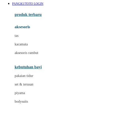
PANGKUTOTO LOGIN
Azetabio
produk terbaru
B
aksesoris
Baabaasheepz
tas
Babiators
kacamata
Baby Dove
aksesoris rambut
Baby Jogger
Baby Rovega
kebutuhan bayi
Babybee
pakaian tidur
Banana Boat
set & terusan
Banz
piyama
Barbie
bodysuits
Beaba