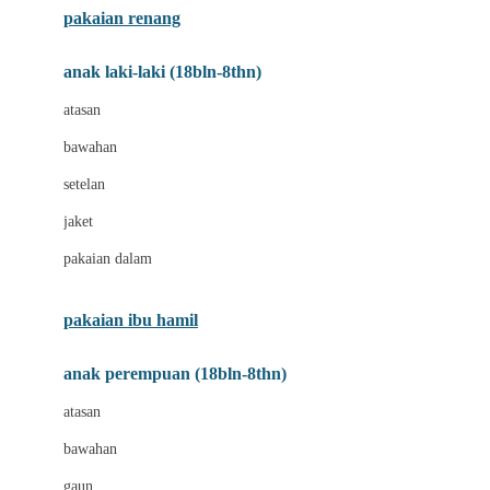
pakaian renang
Bumkins
anak laki-laki (18bln-8thn)
C
atasan
Cetaphil
bawahan
Chicco
setelan
Childlife
jaket
Clevamama
pakaian dalam
Cocolatte
Cottonseeds
pakaian ibu hamil
Cozy N Safe
anak perempuan (18bln-8thn)
Crane
atasan
Cybex
bawahan
D
gaun