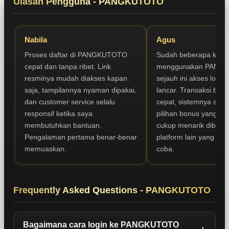
Ulasan Pengguna - PANGKUTOTO
Nabila
Agus
Proses daftar di PANGKUTOTO
Sudah beberapa kali
cepat dan tanpa ribet. Link
menggunakan PANG
resminya mudah diakses kapan
sejauh ini akses login 
saja, tampilannya nyaman dipakai,
lancar. Transaksi ber
dan customer service selalu
cepat, sistemnya stabil
responsif ketika saya
pilihan bonus yang di
membutuhkan bantuan.
cukup menarik diband
Pengalaman pertama benar-benar
platform lain yang pe
memuaskan.
coba.
Frequently Asked Questions - PANGKUTOTO
Bagaimana cara login ke PANGKUTOTO