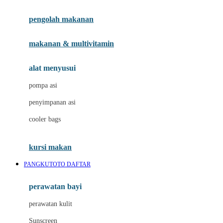
Joie
pengolah makanan
Joolz
Jujube
makanan & multivitamin
K
alat menyusui
Kiddycuts
pompa asi
Kumon
penyimpanan asi
L
cooler bags
Leapfrog
kursi makan
Leclerc
PANGKUTOTO DAFTAR
Lee Vierra
Lillebaby
perawatan bayi
Little Bird Told Me
perawatan kulit
Little Miss Janis
Sunscreen