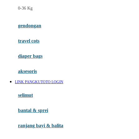
Felt So Sweet
0-36 Kg
Fisher Price
Flipper
gendongan
Friends Of Sally
travel cots
G
diaper bags
Gb
Geko
aksesoris
Graco
LINK PANGKUTOTO LOGIN
Gund
selimut
H
bantal & sprei
Habbie
Haenim
ranjang bayi & balita
Happy Horse