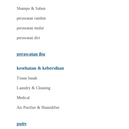
London Taxi
Shampo & Sabun
Love To Dream
perawatan rambut
perawatan mulut
M
perawatan diri
Magformers
Mama's Choice
perawatan ibu
Mamas&Papas
kesehatan & kebersihan
Mamaway
Tissue basah
Maxi Cosi
Laundry & Cleaning
Megabloks
Medical
Micro
Air Purifier & Humidifier
MiDeer
Mimi & Lula
potty
Mini Monkey