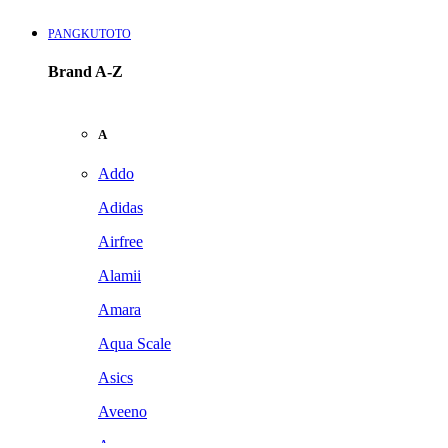
PANGKUTOTO
Brand A-Z
A
Addo
Adidas
Airfree
Alamii
Amara
Aqua Scale
Asics
Aveeno
Awan