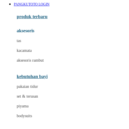
PANGKUTOTO LOGIN
Azetabio
produk terbaru
B
aksesoris
Baabaasheepz
tas
Babiators
kacamata
Baby Dove
aksesoris rambut
Baby Jogger
Baby Rovega
kebutuhan bayi
Babybee
pakaian tidur
Banana Boat
set & terusan
Banz
piyama
Barbie
bodysuits
Beaba