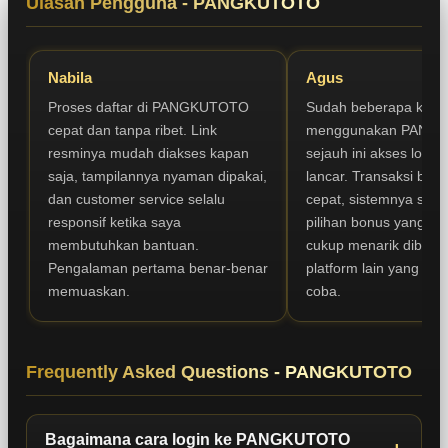
Ulasan Pengguna - PANGKUTOTO
Nabila
Agus
Proses daftar di PANGKUTOTO
Sudah beberapa kali
cepat dan tanpa ribet. Link
menggunakan PANG
resminya mudah diakses kapan
sejauh ini akses login 
saja, tampilannya nyaman dipakai,
lancar. Transaksi ber
dan customer service selalu
cepat, sistemnya stabil
responsif ketika saya
pilihan bonus yang di
membutuhkan bantuan.
cukup menarik diband
Pengalaman pertama benar-benar
platform lain yang pe
memuaskan.
coba.
Frequently Asked Questions - PANGKUTOTO
Bagaimana cara login ke PANGKUTOTO