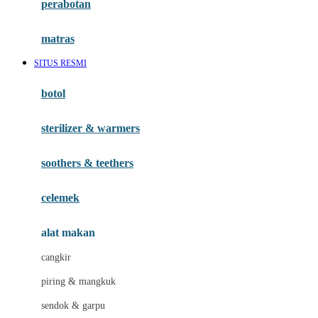
perabotan
Happy Tummy
Hauck
matras
Havaianas
SITUS RESMI
Hegen
botol
Hot Wheels
sterilizer & warmers
Hybrid
soothers & teethers
I
Inlacta DHA
celemek
Interlac
alat makan
Ivenet
cangkir
J
piring & mangkuk
Jack N Jill
sendok & garpu