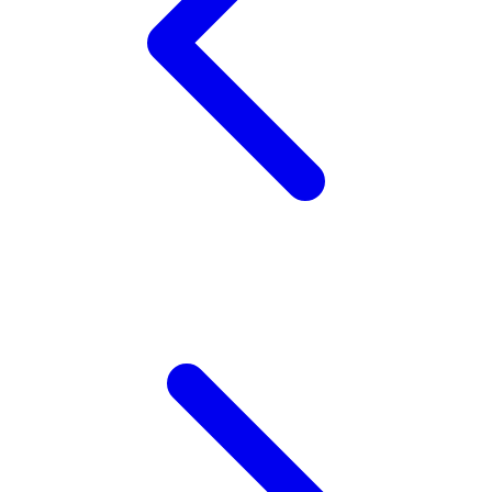
Xootz
Y
Yamatoya
Z
Zaxy
Zoggs
0-9
4Moms
59S