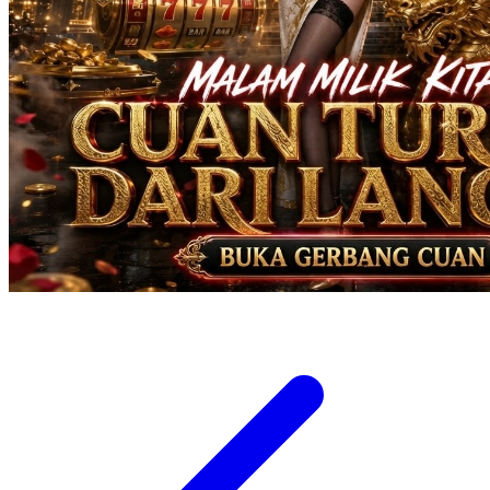
Twistshake
TY Toys
U
V
Veja
Vitaflow
Vtech
W
Waterland
Wellness
X