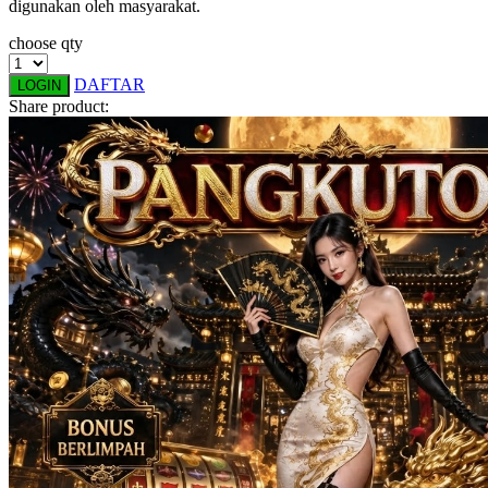
digunakan oleh masyarakat.
Squishmallows
choose qty
Starbooks
DAFTAR
LOGIN
Stick-O
Share product:
Stokke
Sudocrem
Sumimo
Sunnylife
Sun-Staches
Swimava
T
Tommee Tippee
Trunki
Tutti Bambini