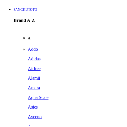
PANGKUTOTO
Brand A-Z
A
Addo
Adidas
Airfree
Alamii
Amara
Aqua Scale
Asics
Aveeno
Awan