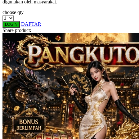
digunakan oleh masyarakat.
Squishmallows
choose qty
Starbooks
DAFTAR
LOGIN
Stick-O
Share product:
Stokke
Sudocrem
Sumimo
Sunnylife
Sun-Staches
Swimava
T
Tommee Tippee
Trunki
Tutti Bambini