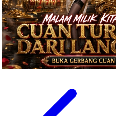
Twistshake
TY Toys
U
V
Veja
Vitaflow
Vtech
W
Waterland
Wellness
X