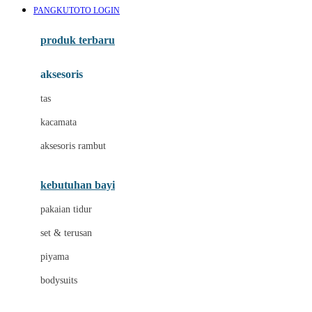
PANGKUTOTO LOGIN
Azetabio
produk terbaru
B
aksesoris
Baabaasheepz
tas
Babiators
kacamata
Baby Dove
aksesoris rambut
Baby Jogger
Baby Rovega
kebutuhan bayi
Babybee
pakaian tidur
Banana Boat
set & terusan
Banz
piyama
Barbie
bodysuits
Beaba