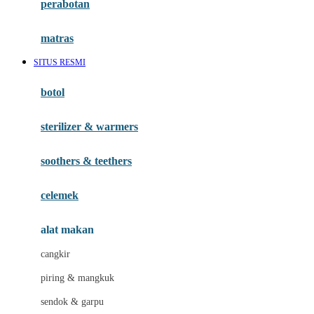
perabotan
Happy Tummy
Hauck
matras
Havaianas
SITUS RESMI
Hegen
botol
Hot Wheels
sterilizer & warmers
Hybrid
soothers & teethers
I
Inlacta DHA
celemek
Interlac
alat makan
Ivenet
cangkir
J
piring & mangkuk
Jack N Jill
sendok & garpu