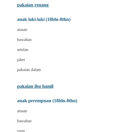
pakaian renang
Bumkins
anak laki-laki (18bln-8thn)
C
atasan
Cetaphil
bawahan
Chicco
setelan
Childlife
jaket
Clevamama
pakaian dalam
Cocolatte
Cottonseeds
pakaian ibu hamil
Cozy N Safe
anak perempuan (18bln-8thn)
Crane
atasan
Cybex
bawahan
D
gaun