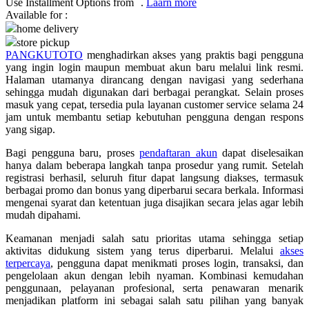
Use Installment Options from
.
Laarn more
Available for :
Q
home delivery
store pickup
QV Baby
PANGKUTOTO
menghadirkan akses yang praktis bagi pengguna
yang ingin login maupun membuat akun baru melalui link resmi.
R
Halaman utamanya dirancang dengan navigasi yang sederhana
sehingga mudah digunakan dari berbagai perangkat. Selain proses
Real Shades
masuk yang cepat, tersedia pula layanan customer service selama 24
jam untuk membantu setiap kebutuhan pengguna dengan respons
Red Castle
yang sigap.
Ribbon Madness
Bagi pengguna baru, proses
pendaftaran akun
dapat diselesaikan
hanya dalam beberapa langkah tanpa prosedur yang rumit. Setelah
S
registrasi berhasil, seluruh fitur dapat langsung diakses, termasuk
berbagai promo dan bonus yang diperbarui secara berkala. Informasi
mengenai syarat dan ketentuan juga disajikan secara jelas agar lebih
Sebamed
mudah dipahami.
Silver Cross
Keamanan menjadi salah satu prioritas utama sehingga setiap
aktivitas didukung sistem yang terus diperbarui. Melalui
akses
Simply Idea
terpercaya
, pengguna dapat menikmati proses login, transaksi, dan
Skip Hop
pengelolaan akun dengan lebih nyaman. Kombinasi kemudahan
penggunaan, pelayanan profesional, serta penawaran menarik
Spectra
menjadikan platform ini sebagai salah satu pilihan yang banyak