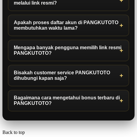
melalui link resmi?
Apakah proses daftar akun di PANGKUTOTO
membutuhkan waktu lama?
Mengapa banyak pengguna memilih link resmi
PANGKUTOTO?
Bisakah customer service PANGKUTOTO
dihubungi kapan saja?
Bagaimana cara mengetahui bonus terbaru di
PANGKUTOTO?
Back to top