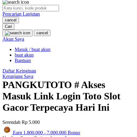
O
Pencarian Lanjutan
Oh Ma Grain
cancel
Okiedog
Cari
cancel
P
Akun Saya
Masuk / buat akun
Peachy
buat akun
Phil & Ted's
Bantuan
Philips Avent
Daftar Keinginan
Keranjang Saya
Pigeon
PANGKUTOTO # Akses
Playgro
Masuk Link Login Toto Slot
Poled Global
Gacor Terpecaya Hari Ini
Ponycycle
Serendah
Rp 5.000
Puma
Earn
1.800.000
-
7.000.000
Bonus
Pureats