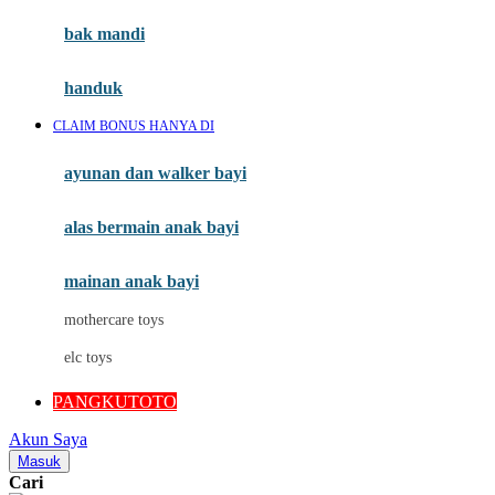
Moby
bak mandi
Momami
handuk
Mothercare
CLAIM BONUS HANYA DI
Mustela
ayunan dan walker bayi
My Buddy Tag
My K
alas bermain anak bayi
N
mainan anak bayi
Naif
mothercare toys
Nike
elc toys
Nordic Natural
PANGKUTOTO
Nuby
Akun Saya
Nuna
Masuk
Cari