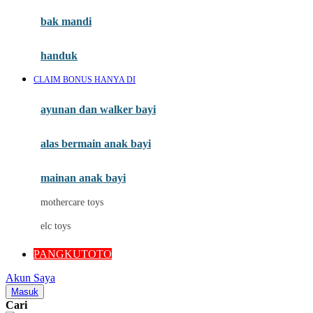
Moby
bak mandi
Momami
handuk
Mothercare
CLAIM BONUS HANYA DI
Mustela
ayunan dan walker bayi
My Buddy Tag
My K
alas bermain anak bayi
N
mainan anak bayi
Naif
mothercare toys
Nike
elc toys
Nordic Natural
PANGKUTOTO
Nuby
Akun Saya
Nuna
Masuk
Cari