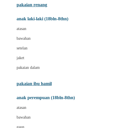
pakaian renang
Bumkins
anak laki-laki (18bln-8thn)
C
atasan
Cetaphil
bawahan
Chicco
setelan
Childlife
jaket
Clevamama
pakaian dalam
Cocolatte
Cottonseeds
pakaian ibu hamil
Cozy N Safe
anak perempuan (18bln-8thn)
Crane
atasan
Cybex
bawahan
D
gaun