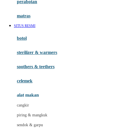
perabotan
Happy Tummy
Hauck
matras
Havaianas
SITUS RESMI
Hegen
botol
Hot Wheels
sterilizer & warmers
Hybrid
soothers & teethers
I
Inlacta DHA
celemek
Interlac
alat makan
Ivenet
cangkir
J
piring & mangkuk
Jack N Jill
sendok & garpu