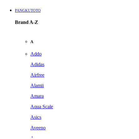
PANGKUTOTO
Brand A-Z
A
Addo
Adidas
Airfree
Alamii
Amara
Aqua Scale
Asics
Aveeno
Awan