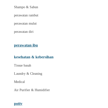
London Taxi
Shampo & Sabun
Love To Dream
perawatan rambut
perawatan mulut
M
perawatan diri
Magformers
Mama's Choice
perawatan ibu
Mamas&Papas
kesehatan & kebersihan
Mamaway
Tissue basah
Maxi Cosi
Laundry & Cleaning
Megabloks
Medical
Micro
Air Purifier & Humidifier
MiDeer
Mimi & Lula
potty
Mini Monkey