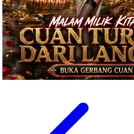
Twistshake
TY Toys
U
V
Veja
Vitaflow
Vtech
W
Waterland
Wellness
X