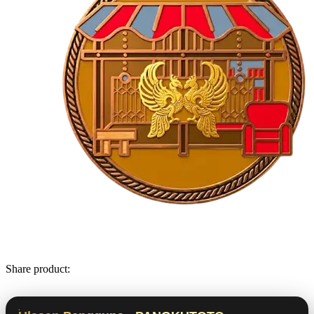
Share product: