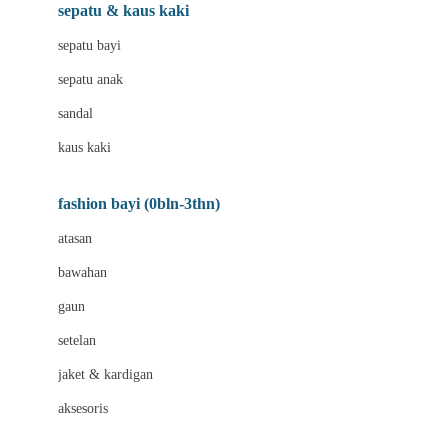
Beauty Barn
sepatu & kaus kaki
Bio Oil
sepatu bayi
Biolane
sepatu anak
Bite Fighters
sandal
Bizzi Growin
kaus kaki
Blackmores
fashion bayi (0bln-3thn)
Blooming Marvellous
atasan
Bonnels
bawahan
Bravado
gaun
Bruder
setelan
Brush Baby
jaket & kardigan
Buds Organics
aksesoris
Bugaboo
Buggygear