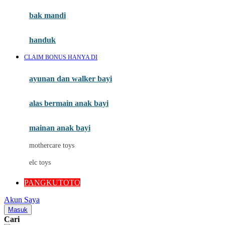
Moby
bak mandi
Momami
handuk
Mothercare
CLAIM BONUS HANYA DI
Mustela
ayunan dan walker bayi
My Buddy Tag
My K
alas bermain anak bayi
N
mainan anak bayi
Naif
mothercare toys
Nike
elc toys
Nordic Natural
PANGKUTOTO
Nuby
Akun Saya
Nuna
Masuk
Cari