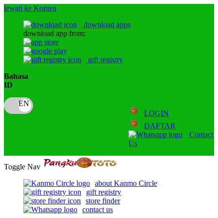
lewati ke Konten
download apps
download app from:
gift registry
Bahasa
ID
LOGIN
DAFTAR
Contact
Us
Toggle Nav
about Kanmo Circle
gift registry
store finder
contact us