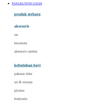
PANGKUTOTO LOGIN
Azetabio
produk terbaru
B
aksesoris
Baabaasheepz
tas
Babiators
kacamata
Baby Dove
aksesoris rambut
Baby Jogger
Baby Rovega
kebutuhan bayi
Babybee
pakaian tidur
Banana Boat
set & terusan
Banz
piyama
Barbie
bodysuits
Beaba