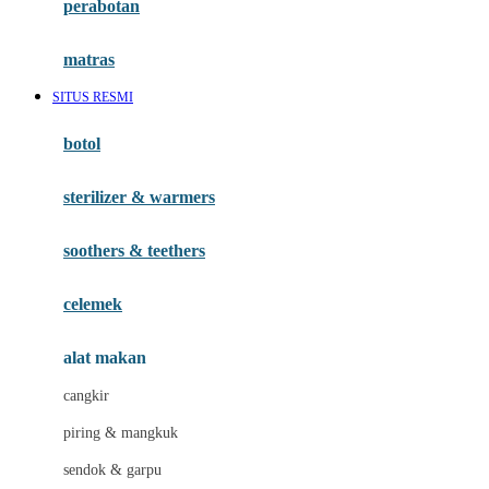
perabotan
Happy Tummy
Hauck
matras
Havaianas
SITUS RESMI
Hegen
botol
Hot Wheels
sterilizer & warmers
Hybrid
soothers & teethers
I
Inlacta DHA
celemek
Interlac
alat makan
Ivenet
cangkir
J
piring & mangkuk
Jack N Jill
sendok & garpu