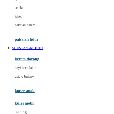
Dae Organics
setelan
Docare
jaket
Doona
pakaian dalam
Down To Earth
Drew
pakaian tidur
Dr. Brown's
SITUS PANGKUTOTO
E
kereta dorong
ELC
bayi baru lahir
Ergobaby
usia 6 bulan+
Expert Care
koper anak
Ezyroller
kursi mobil
F
0-13 Kg