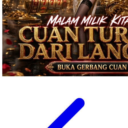
Twistshake
TY Toys
U
V
Veja
Vitaflow
Vtech
W
Waterland
Wellness
X