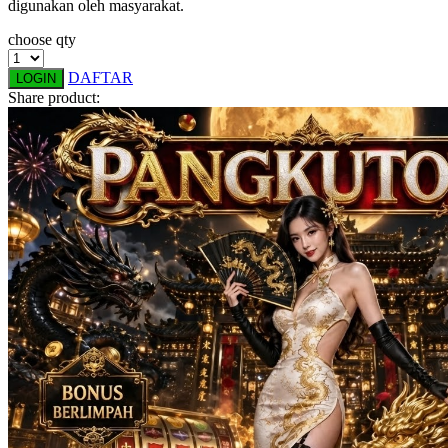
digunakan oleh masyarakat.
Squishmallows
choose qty
Starbooks
DAFTAR
LOGIN
Stick-O
Share product:
Stokke
Sudocrem
Sumimo
Sunnylife
Sun-Staches
Swimava
T
Tommee Tippee
Trunki
Tutti Bambini