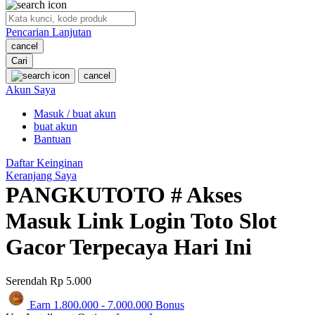
O
Pencarian Lanjutan
Oh Ma Grain
cancel
Okiedog
Cari
cancel
P
Akun Saya
Masuk / buat akun
Peachy
buat akun
Phil & Ted's
Bantuan
Philips Avent
Daftar Keinginan
Keranjang Saya
Pigeon
PANGKUTOTO # Akses
Playgro
Masuk Link Login Toto Slot
Poled Global
Gacor Terpecaya Hari Ini
Ponycycle
Serendah
Rp 5.000
Puma
Earn
1.800.000
-
7.000.000
Bonus
Pureats