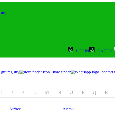
istry
LOGIN
DAFTAR
gift registry
store finder
contact 
I
J
K
L
M
N
O
P
Q
R
Airfree
Alamii