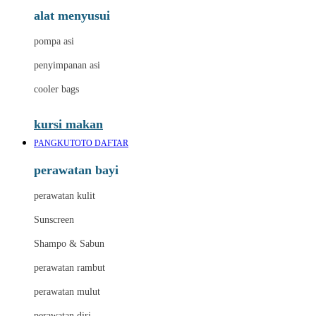
alat menyusui
pompa asi
penyimpanan asi
cooler bags
kursi makan
PANGKUTOTO DAFTAR
perawatan bayi
perawatan kulit
Sunscreen
Shampo & Sabun
perawatan rambut
perawatan mulut
perawatan diri