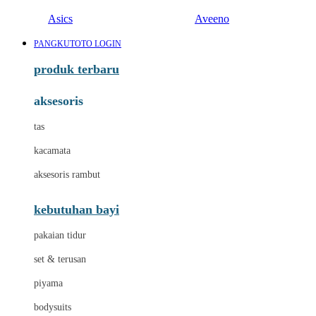
Asics
Aveeno
PANGKUTOTO LOGIN
produk terbaru
aksesoris
tas
kacamata
aksesoris rambut
kebutuhan bayi
pakaian tidur
set & terusan
piyama
bodysuits