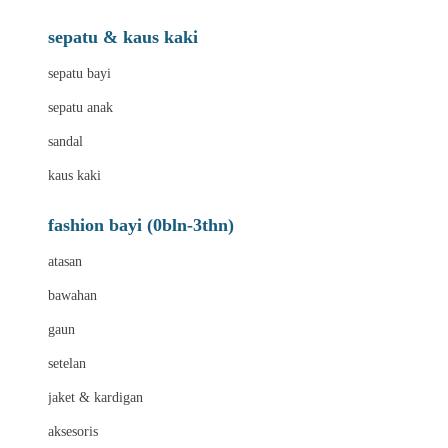
sepatu & kaus kaki
sepatu bayi
sepatu anak
sandal
kaus kaki
fashion bayi (0bln-3thn)
atasan
bawahan
gaun
setelan
jaket & kardigan
aksesoris