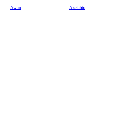
Awan
Azetabio