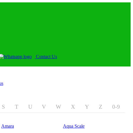
Contact Us
us
S
T
U
V
W
X
Y
Z
0-9
Amara
Aqua Scale