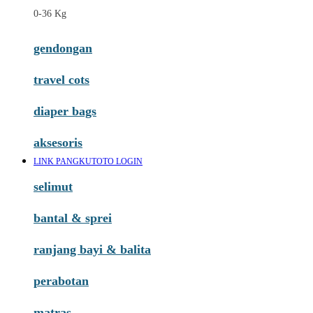
0-36 Kg
gendongan
travel cots
diaper bags
aksesoris
LINK PANGKUTOTO LOGIN
selimut
bantal & sprei
ranjang bayi & balita
perabotan
matras