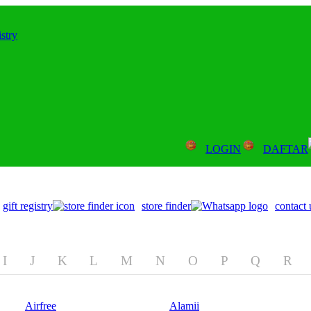
istry
LOGIN
DAFTAR
gift registry
store finder
contact 
I
J
K
L
M
N
O
P
Q
R
Airfree
Alamii