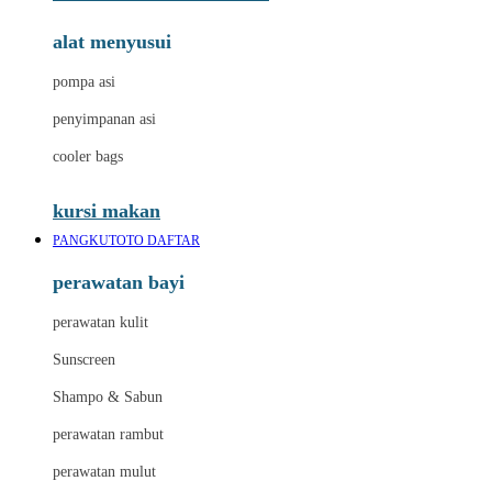
alat menyusui
pompa asi
penyimpanan asi
cooler bags
kursi makan
PANGKUTOTO DAFTAR
perawatan bayi
perawatan kulit
Sunscreen
Shampo & Sabun
perawatan rambut
perawatan mulut