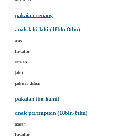
pakaian renang
anak laki-laki (18bln-8thn)
atasan
bawahan
setelan
jaket
pakaian dalam
pakaian ibu hamil
anak perempuan (18bln-8thn)
atasan
bawahan