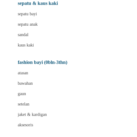
Beauty Barn
sepatu & kaus kaki
Bio Oil
sepatu bayi
Biolane
sepatu anak
Bite Fighters
sandal
Bizzi Growin
kaus kaki
Blackmores
fashion bayi (0bln-3thn)
Blooming Marvellous
atasan
Bonnels
bawahan
Bravado
gaun
Bruder
setelan
Brush Baby
jaket & kardigan
Buds Organics
aksesoris
Bugaboo
Buggygear