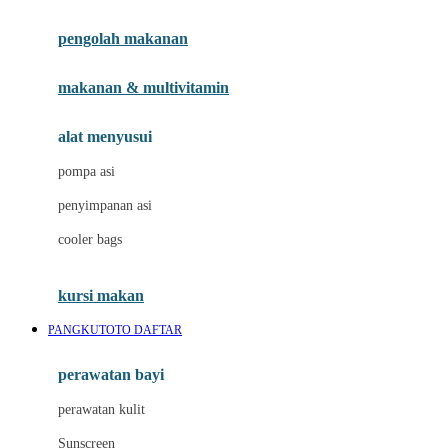
Joie
pengolah makanan
Joolz
Jujube
makanan & multivitamin
K
alat menyusui
Kiddycuts
pompa asi
Kumon
penyimpanan asi
L
cooler bags
Leapfrog
kursi makan
Leclerc
PANGKUTOTO DAFTAR
Lee Vierra
Lillebaby
perawatan bayi
Little Bird Told Me
perawatan kulit
Little Miss Janis
Sunscreen