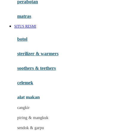
perabotan
Happy Tummy
Hauck
matras
Havaianas
SITUS RESMI
Hegen
botol
Hot Wheels
sterilizer & warmers
Hybrid
soothers & teethers
I
Inlacta DHA
celemek
Interlac
alat makan
Ivenet
cangkir
J
piring & mangkuk
Jack N Jill
sendok & garpu