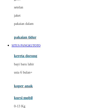
Dae Organics
setelan
Docare
jaket
Doona
pakaian dalam
Down To Earth
Drew
pakaian tidur
Dr. Brown's
SITUS PANGKUTOTO
E
kereta dorong
ELC
bayi baru lahir
Ergobaby
usia 6 bulan+
Expert Care
koper anak
Ezyroller
kursi mobil
F
0-13 Kg