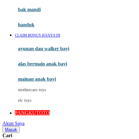
Moby
bak mandi
Momami
handuk
Mothercare
CLAIM BONUS HANYA DI
Mustela
ayunan dan walker bayi
My Buddy Tag
My K
alas bermain anak bayi
N
mainan anak bayi
Naif
mothercare toys
Nike
elc toys
Nordic Natural
PANGKUTOTO
Nuby
Akun Saya
Nuna
Masuk
Cari