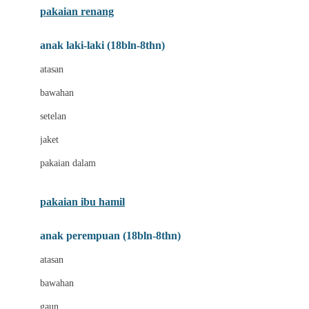
pakaian renang
Bumkins
anak laki-laki (18bln-8thn)
C
atasan
Cetaphil
bawahan
Chicco
setelan
Childlife
jaket
Clevamama
pakaian dalam
Cocolatte
Cottonseeds
pakaian ibu hamil
Cozy N Safe
anak perempuan (18bln-8thn)
Crane
atasan
Cybex
bawahan
D
gaun