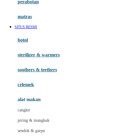
perabotan
Happy Tummy
Hauck
matras
Havaianas
SITUS RESMI
Hegen
botol
Hot Wheels
sterilizer & warmers
Hybrid
soothers & teethers
I
Inlacta DHA
celemek
Interlac
alat makan
Ivenet
cangkir
J
piring & mangkuk
Jack N Jill
sendok & garpu