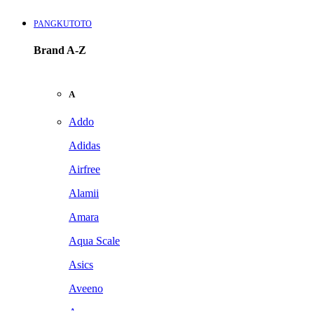
PANGKUTOTO
Brand A-Z
A
Addo
Adidas
Airfree
Alamii
Amara
Aqua Scale
Asics
Aveeno
Awan