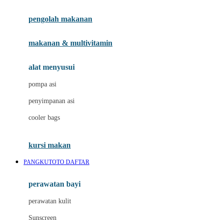
Joie
pengolah makanan
Joolz
Jujube
makanan & multivitamin
K
alat menyusui
Kiddycuts
pompa asi
Kumon
penyimpanan asi
L
cooler bags
Leapfrog
kursi makan
Leclerc
PANGKUTOTO DAFTAR
Lee Vierra
Lillebaby
perawatan bayi
Little Bird Told Me
perawatan kulit
Little Miss Janis
Sunscreen