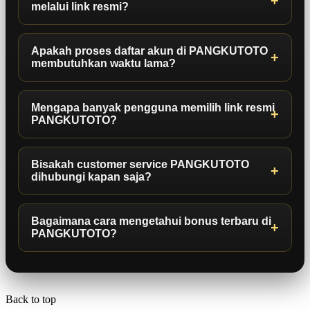
melalui link resmi?
Apakah proses daftar akun di PANGKUTOTO
membutuhkan waktu lama?
Mengapa banyak pengguna memilih link resmi
PANGKUTOTO?
Bisakah customer service PANGKUTOTO
dihubungi kapan saja?
Bagaimana cara mengetahui bonus terbaru di
PANGKUTOTO?
Back to top