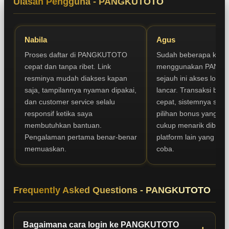
Ulasan Pengguna - PANGKUTOTO
Nabila
Agus
Proses daftar di PANGKUTOTO
Sudah beberapa kali
cepat dan tanpa ribet. Link
menggunakan PANG
resminya mudah diakses kapan
sejauh ini akses login 
saja, tampilannya nyaman dipakai,
lancar. Transaksi ber
dan customer service selalu
cepat, sistemnya stabil
responsif ketika saya
pilihan bonus yang di
membutuhkan bantuan.
cukup menarik diband
Pengalaman pertama benar-benar
platform lain yang pe
memuaskan.
coba.
Frequently Asked Questions - PANGKUTOTO
Bagaimana cara login ke PANGKUTOTO