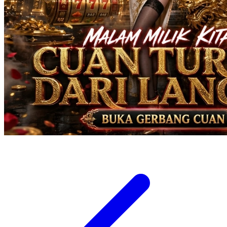
Twistshake
TY Toys
U
V
Veja
Vitaflow
Vtech
W
Waterland
Wellness
X