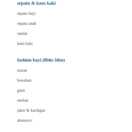
Beauty Barn
sepatu & kaus kaki
Bio Oil
sepatu bayi
Biolane
sepatu anak
Bite Fighters
sandal
Bizzi Growin
kaus kaki
Blackmores
fashion bayi (0bln-3thn)
Blooming Marvellous
atasan
Bonnels
bawahan
Bravado
gaun
Bruder
setelan
Brush Baby
jaket & kardigan
Buds Organics
aksesoris
Bugaboo
Buggygear