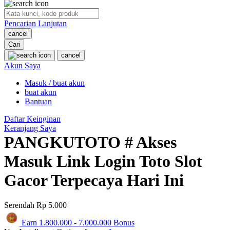
O
Pencarian Lanjutan
Oh Ma Grain
cancel
Okiedog
Cari
cancel
P
Akun Saya
Masuk / buat akun
Peachy
buat akun
Phil & Ted's
Bantuan
Philips Avent
Daftar Keinginan
Keranjang Saya
Pigeon
PANGKUTOTO # Akses
Playgro
Masuk Link Login Toto Slot
Poled Global
Gacor Terpecaya Hari Ini
Ponycycle
Serendah
Rp 5.000
Puma
Earn
1.800.000
-
7.000.000
Bonus
Pureats