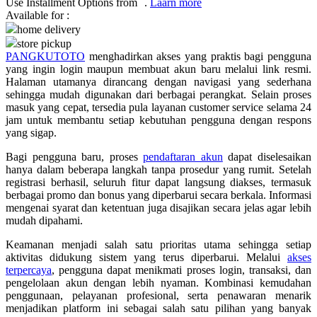
Use Installment Options from
.
Laarn more
Available for :
Q
home delivery
store pickup
QV Baby
PANGKUTOTO
menghadirkan akses yang praktis bagi pengguna
yang ingin login maupun membuat akun baru melalui link resmi.
R
Halaman utamanya dirancang dengan navigasi yang sederhana
sehingga mudah digunakan dari berbagai perangkat. Selain proses
Real Shades
masuk yang cepat, tersedia pula layanan customer service selama 24
jam untuk membantu setiap kebutuhan pengguna dengan respons
Red Castle
yang sigap.
Ribbon Madness
Bagi pengguna baru, proses
pendaftaran akun
dapat diselesaikan
hanya dalam beberapa langkah tanpa prosedur yang rumit. Setelah
S
registrasi berhasil, seluruh fitur dapat langsung diakses, termasuk
berbagai promo dan bonus yang diperbarui secara berkala. Informasi
mengenai syarat dan ketentuan juga disajikan secara jelas agar lebih
Sebamed
mudah dipahami.
Silver Cross
Keamanan menjadi salah satu prioritas utama sehingga setiap
aktivitas didukung sistem yang terus diperbarui. Melalui
akses
Simply Idea
terpercaya
, pengguna dapat menikmati proses login, transaksi, dan
Skip Hop
pengelolaan akun dengan lebih nyaman. Kombinasi kemudahan
penggunaan, pelayanan profesional, serta penawaran menarik
Spectra
menjadikan platform ini sebagai salah satu pilihan yang banyak