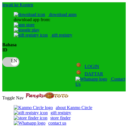
lewati ke Konten
download apps
download app from:
gift registry
Bahasa
ID
LOGIN
DAFTAR
Contact
Us
Toggle Nav
about Kanmo Circle
gift registry
store finder
contact us