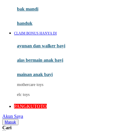
Moby
bak mandi
Momami
handuk
Mothercare
CLAIM BONUS HANYA DI
Mustela
ayunan dan walker bayi
My Buddy Tag
My K
alas bermain anak bayi
N
mainan anak bayi
Naif
mothercare toys
Nike
elc toys
Nordic Natural
PANGKUTOTO
Nuby
Akun Saya
Nuna
Masuk
Cari