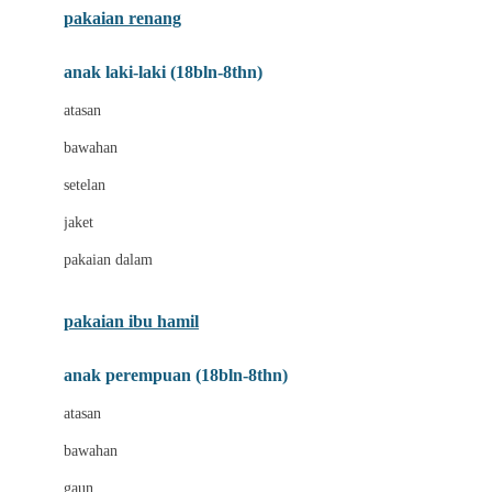
pakaian renang
Bumkins
anak laki-laki (18bln-8thn)
C
atasan
Cetaphil
bawahan
Chicco
setelan
Childlife
jaket
Clevamama
pakaian dalam
Cocolatte
Cottonseeds
pakaian ibu hamil
Cozy N Safe
anak perempuan (18bln-8thn)
Crane
atasan
Cybex
bawahan
D
gaun