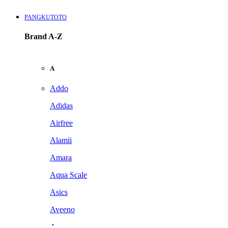
PANGKUTOTO
Brand A-Z
A
Addo
Adidas
Airfree
Alamii
Amara
Aqua Scale
Asics
Aveeno
Awan