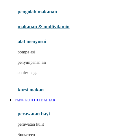
Joie
pengolah makanan
Joolz
Jujube
makanan & multivitamin
K
alat menyusui
Kiddycuts
pompa asi
Kumon
penyimpanan asi
L
cooler bags
Leapfrog
kursi makan
Leclerc
PANGKUTOTO DAFTAR
Lee Vierra
Lillebaby
perawatan bayi
Little Bird Told Me
perawatan kulit
Little Miss Janis
Sunscreen