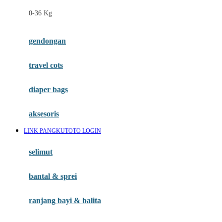
Felt So Sweet
0-36 Kg
Fisher Price
Flipper
gendongan
Friends Of Sally
travel cots
G
diaper bags
Gb
Geko
aksesoris
Graco
LINK PANGKUTOTO LOGIN
Gund
selimut
H
bantal & sprei
Habbie
Haenim
ranjang bayi & balita
Happy Horse