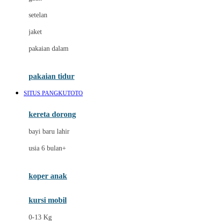
Dae Organics
setelan
Docare
jaket
Doona
pakaian dalam
Down To Earth
Drew
pakaian tidur
Dr. Brown's
SITUS PANGKUTOTO
E
kereta dorong
ELC
bayi baru lahir
Ergobaby
usia 6 bulan+
Expert Care
koper anak
Ezyroller
kursi mobil
F
0-13 Kg