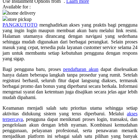
Use Installment Options from
.
Laarn more
Available for :
Q
home delivery
store pickup
QV Baby
PANGKUTOTO
menghadirkan akses yang praktis bagi pengguna
yang ingin login maupun membuat akun baru melalui link resmi.
R
Halaman utamanya dirancang dengan navigasi yang sederhana
sehingga mudah digunakan dari berbagai perangkat. Selain proses
Real Shades
masuk yang cepat, tersedia pula layanan customer service selama 24
jam untuk membantu setiap kebutuhan pengguna dengan respons
Red Castle
yang sigap.
Ribbon Madness
Bagi pengguna baru, proses
pendaftaran akun
dapat diselesaikan
hanya dalam beberapa langkah tanpa prosedur yang rumit. Setelah
S
registrasi berhasil, seluruh fitur dapat langsung diakses, termasuk
berbagai promo dan bonus yang diperbarui secara berkala. Informasi
mengenai syarat dan ketentuan juga disajikan secara jelas agar lebih
Sebamed
mudah dipahami.
Silver Cross
Keamanan menjadi salah satu prioritas utama sehingga setiap
aktivitas didukung sistem yang terus diperbarui. Melalui
akses
Simply Idea
terpercaya
, pengguna dapat menikmati proses login, transaksi, dan
Skip Hop
pengelolaan akun dengan lebih nyaman. Kombinasi kemudahan
penggunaan, pelayanan profesional, serta penawaran menarik
Spectra
menjadikan platform ini sebagai salah satu pilihan yang banyak