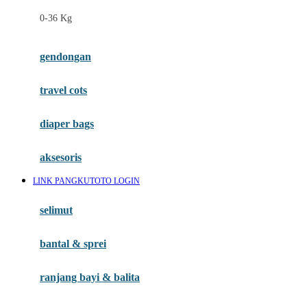
Felt So Sweet
0-36 Kg
Fisher Price
Flipper
gendongan
Friends Of Sally
travel cots
G
diaper bags
Gb
Geko
aksesoris
Graco
LINK PANGKUTOTO LOGIN
Gund
selimut
H
bantal & sprei
Habbie
Haenim
ranjang bayi & balita
Happy Horse