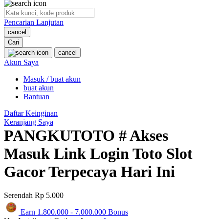
O
Pencarian Lanjutan
Oh Ma Grain
cancel
Okiedog
Cari
cancel
P
Akun Saya
Masuk / buat akun
Peachy
buat akun
Phil & Ted's
Bantuan
Philips Avent
Daftar Keinginan
Keranjang Saya
Pigeon
PANGKUTOTO # Akses
Playgro
Masuk Link Login Toto Slot
Poled Global
Gacor Terpecaya Hari Ini
Ponycycle
Serendah
Rp 5.000
Puma
Earn
1.800.000
-
7.000.000
Bonus
Pureats