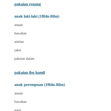
pakaian renang
Bumkins
anak laki-laki (18bln-8thn)
C
atasan
Cetaphil
bawahan
Chicco
setelan
Childlife
jaket
Clevamama
pakaian dalam
Cocolatte
Cottonseeds
pakaian ibu hamil
Cozy N Safe
anak perempuan (18bln-8thn)
Crane
atasan
Cybex
bawahan
D
gaun