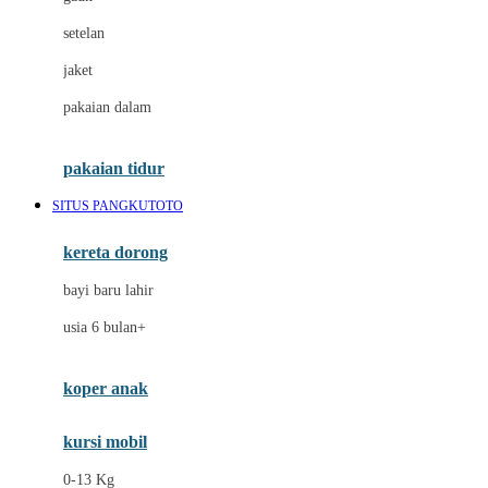
Dae Organics
setelan
Docare
jaket
Doona
pakaian dalam
Down To Earth
Drew
pakaian tidur
Dr. Brown's
SITUS PANGKUTOTO
E
kereta dorong
ELC
bayi baru lahir
Ergobaby
usia 6 bulan+
Expert Care
koper anak
Ezyroller
kursi mobil
F
0-13 Kg