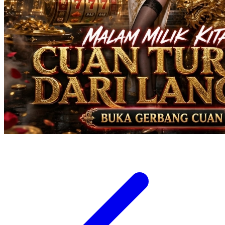
Twistshake
TY Toys
U
V
Veja
Vitaflow
Vtech
W
Waterland
Wellness
X