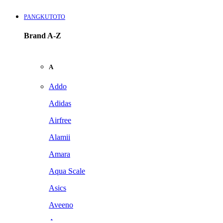
PANGKUTOTO
Brand A-Z
A
Addo
Adidas
Airfree
Alamii
Amara
Aqua Scale
Asics
Aveeno
Awan