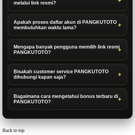
melalui link resmi?
Apakah proses daftar akun di PANGKUTOTO
membutuhkan waktu lama?
Mengapa banyak pengguna memilih link resmi
PANGKUTOTO?
Bisakah customer service PANGKUTOTO
dihubungi kapan saja?
Bagaimana cara mengetahui bonus terbaru di
PANGKUTOTO?
Back to top