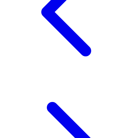
Xootz
Y
Yamatoya
Z
Zaxy
Zoggs
0-9
4Moms
59S