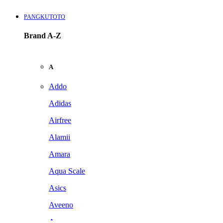
PANGKUTOTO
Brand A-Z
A
Addo
Adidas
Airfree
Alamii
Amara
Aqua Scale
Asics
Aveeno
Awan