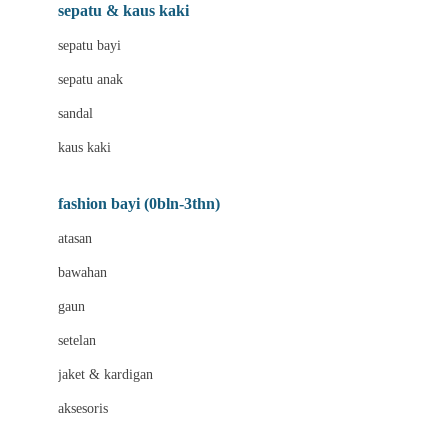
Beauty Barn
sepatu & kaus kaki
Bio Oil
sepatu bayi
Biolane
sepatu anak
Bite Fighters
sandal
Bizzi Growin
kaus kaki
Blackmores
fashion bayi (0bln-3thn)
Blooming Marvellous
atasan
Bonnels
bawahan
Bravado
gaun
Bruder
setelan
Brush Baby
jaket & kardigan
Buds Organics
aksesoris
Bugaboo
Buggygear