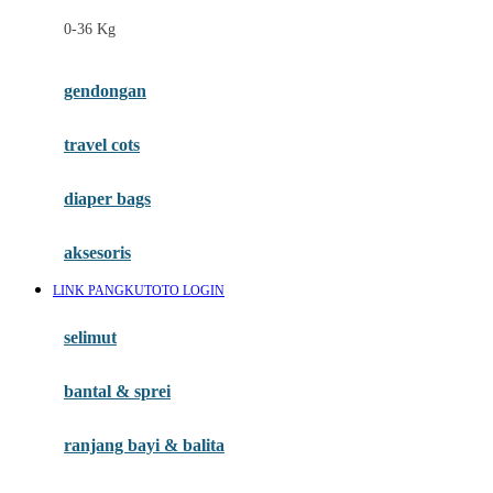
Felt So Sweet
0-36 Kg
Fisher Price
Flipper
gendongan
Friends Of Sally
travel cots
G
diaper bags
Gb
Geko
aksesoris
Graco
LINK PANGKUTOTO LOGIN
Gund
selimut
H
bantal & sprei
Habbie
Haenim
ranjang bayi & balita
Happy Horse