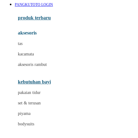
PANGKUTOTO LOGIN
Azetabio
produk terbaru
B
aksesoris
Baabaasheepz
tas
Babiators
kacamata
Baby Dove
aksesoris rambut
Baby Jogger
Baby Rovega
kebutuhan bayi
Babybee
pakaian tidur
Banana Boat
set & terusan
Banz
piyama
Barbie
bodysuits
Beaba