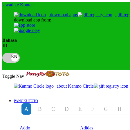
lewati ke Konten
download apps
gift reg
download app from:
Bahasa
ID
Toggle Nav
about Kanmo Circle
PANGKUTOTO
A
B
C
D
E
F
G
H
Addo
Adidas