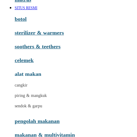
SITUS RESMI
botol
sterilizer & warmers
soothers & teethers
celemek
alat makan
cangkir
piring & mangkuk
sendok & garpu
pengolah makanan
makanan & multivitamin