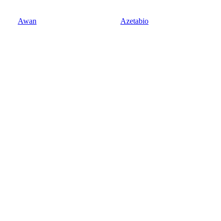
Awan
Azetabio