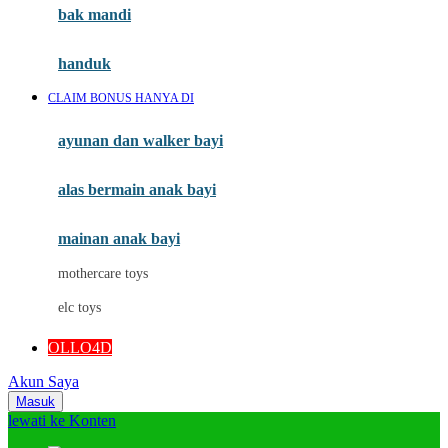
Moby
bak mandi
Momami
handuk
Mothercare
CLAIM BONUS HANYA DI
Mustela
ayunan dan walker bayi
My Buddy Tag
My K
alas bermain anak bayi
N
mainan anak bayi
Naif
mothercare toys
Nike
elc toys
Nordic Natural
OLLO4D
Nuby
Akun Saya
Nuna
Masuk
lewati ke Konten
O