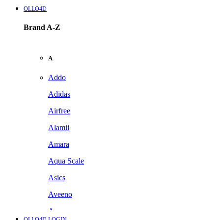
OLLO4D
Brand A-Z
A
Addo
Adidas
Airfree
Alamii
Amara
Aqua Scale
Asics
Aveeno
Awan
OLLO4D LOGIN