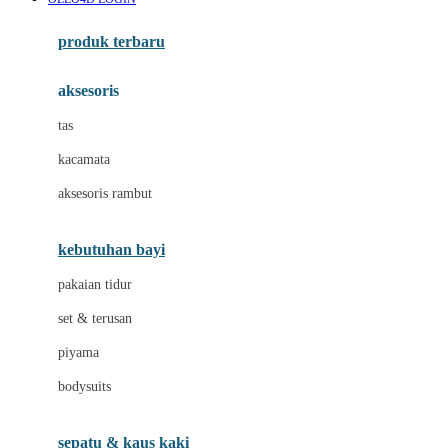
Azetabio
produk terbaru
B
aksesoris
Baabaasheepz
tas
Babiators
kacamata
Baby Dove
aksesoris rambut
Baby Jogger
Baby Rovega
kebutuhan bayi
Babybee
pakaian tidur
Banana Boat
set & terusan
Banz
piyama
Barbie
bodysuits
Beaba
Beauty Barn
sepatu & kaus kaki