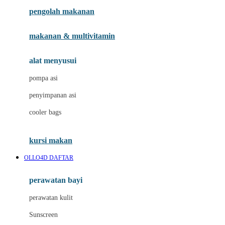
pengolah makanan
Joolz
Jujube
makanan & multivitamin
K
alat menyusui
Kiddycuts
pompa asi
Kumon
penyimpanan asi
L
cooler bags
Leapfrog
kursi makan
Leclerc
OLLO4D DAFTAR
Lee Vierra
Lillebaby
perawatan bayi
Little Bird Told Me
perawatan kulit
Little Miss Janis
Sunscreen