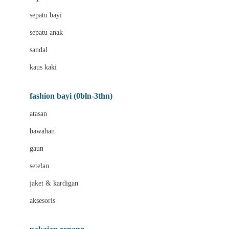
Bio Oil
sepatu bayi
Biolane
sepatu anak
Bite Fighters
sandal
Bizzi Growin
kaus kaki
Blackmores
fashion bayi (0bln-3thn)
Blooming Marvellous
atasan
Bonnels
bawahan
Bravado
gaun
Bruder
setelan
Brush Baby
jaket & kardigan
Buds Organics
aksesoris
Bugaboo
Buggygear