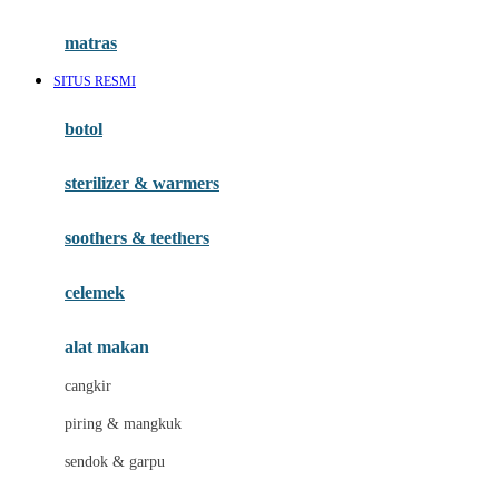
Happy Tummy
Hauck
matras
Havaianas
SITUS RESMI
Hegen
botol
Hot Wheels
sterilizer & warmers
Hybrid
soothers & teethers
I
Inlacta DHA
celemek
Interlac
alat makan
Ivenet
cangkir
J
piring & mangkuk
Jack N Jill
sendok & garpu
Joie