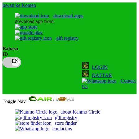
lewati ke Konten
download apps
download app from:
gift registry
Bahasa
ID
LOGIN
DAFTAR
Contact
Us
Toggle Nav
about Kanmo Circle
gift registry
store finder
contact us