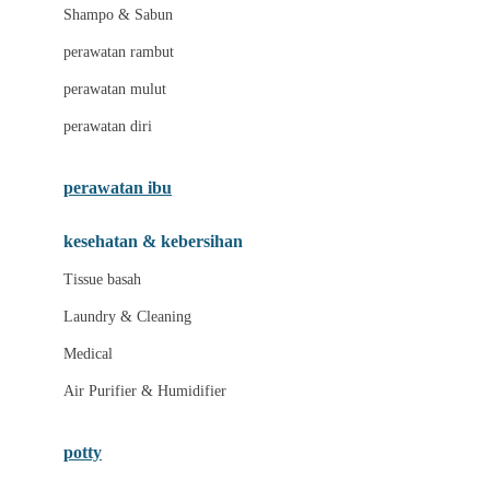
London Taxi
Shampo & Sabun
Love To Dream
perawatan rambut
perawatan mulut
M
perawatan diri
Magformers
Mama's Choice
perawatan ibu
Mamas&Papas
kesehatan & kebersihan
Mamaway
Tissue basah
Maxi Cosi
Laundry & Cleaning
Megabloks
Medical
Micro
Air Purifier & Humidifier
MiDeer
Mimi & Lula
potty
Mini Monkey