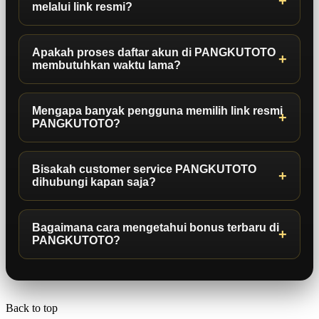
melalui link resmi?
Apakah proses daftar akun di PANGKUTOTO
membutuhkan waktu lama?
Mengapa banyak pengguna memilih link resmi
PANGKUTOTO?
Bisakah customer service PANGKUTOTO
dihubungi kapan saja?
Bagaimana cara mengetahui bonus terbaru di
PANGKUTOTO?
Back to top