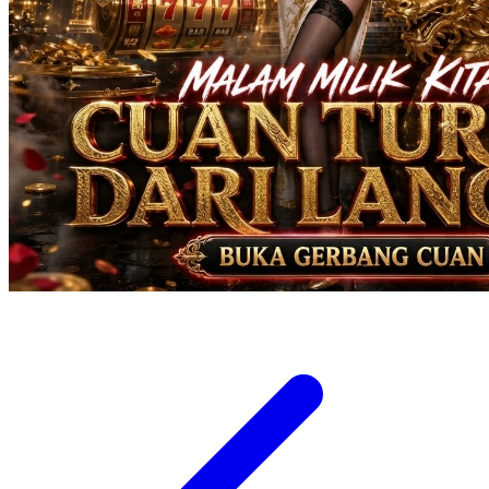
Twistshake
TY Toys
U
V
Veja
Vitaflow
Vtech
W
Waterland
Wellness
X