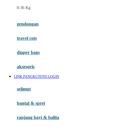
Felt So Sweet
0-36 Kg
Fisher Price
Flipper
gendongan
Friends Of Sally
travel cots
G
diaper bags
Gb
Geko
aksesoris
Graco
LINK PANGKUTOTO LOGIN
Gund
selimut
H
bantal & sprei
Habbie
Haenim
ranjang bayi & balita
Happy Horse