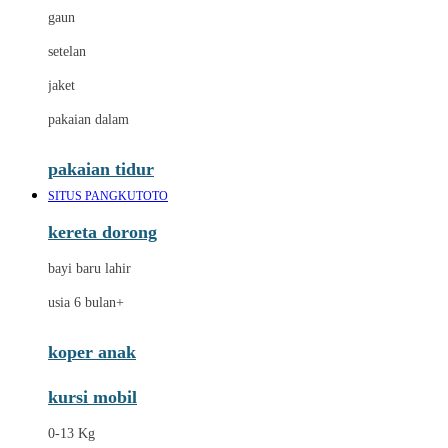
gaun
setelan
jaket
pakaian dalam
pakaian tidur
SITUS PANGKUTOTO
kereta dorong
bayi baru lahir
usia 6 bulan+
koper anak
kursi mobil
0-13 Kg