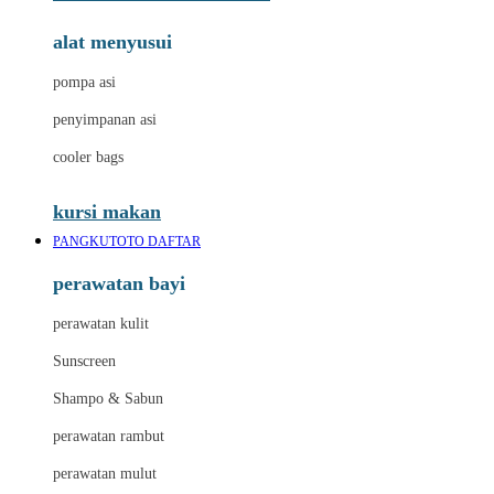
alat menyusui
pompa asi
penyimpanan asi
cooler bags
kursi makan
PANGKUTOTO DAFTAR
perawatan bayi
perawatan kulit
Sunscreen
Shampo & Sabun
perawatan rambut
perawatan mulut