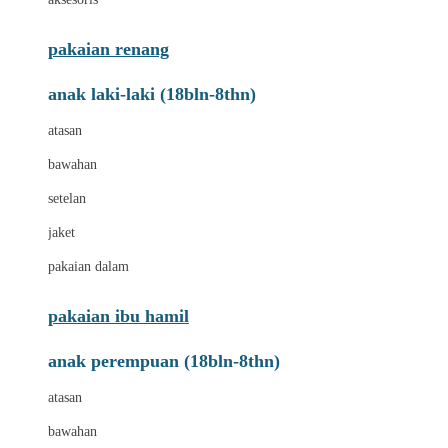
pakaian renang
anak laki-laki (18bln-8thn)
atasan
bawahan
setelan
jaket
pakaian dalam
pakaian ibu hamil
anak perempuan (18bln-8thn)
atasan
bawahan