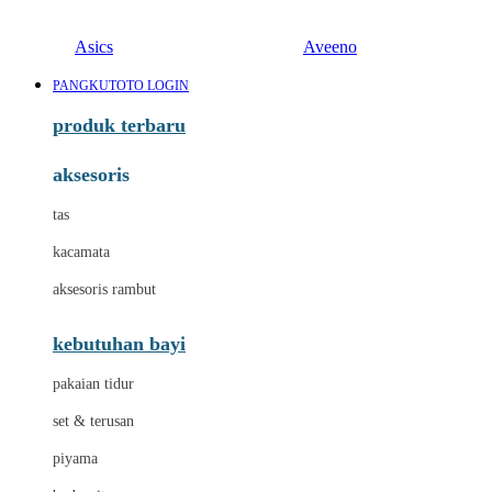
Asics
Aveeno
PANGKUTOTO LOGIN
produk terbaru
aksesoris
tas
kacamata
aksesoris rambut
kebutuhan bayi
pakaian tidur
set & terusan
piyama