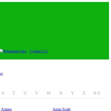
Contact Us
us
S
T
U
V
W
X
Y
Z
0-9
Amara
Aqua Scale