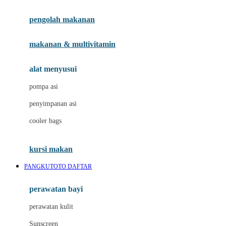
Joie
pengolah makanan
Joolz
Jujube
makanan & multivitamin
K
alat menyusui
Kiddycuts
pompa asi
Kumon
penyimpanan asi
L
cooler bags
Leapfrog
kursi makan
Leclerc
PANGKUTOTO DAFTAR
Lee Vierra
Lillebaby
perawatan bayi
Little Bird Told Me
perawatan kulit
Little Miss Janis
Sunscreen