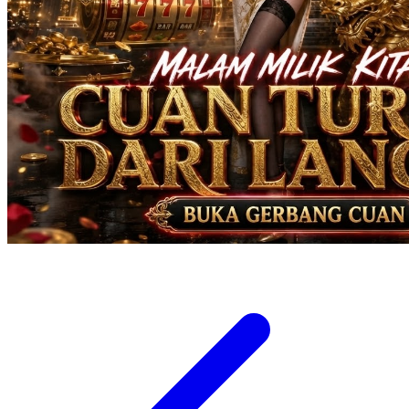
Twistshake
TY Toys
U
V
Veja
Vitaflow
Vtech
W
Waterland
Wellness
X