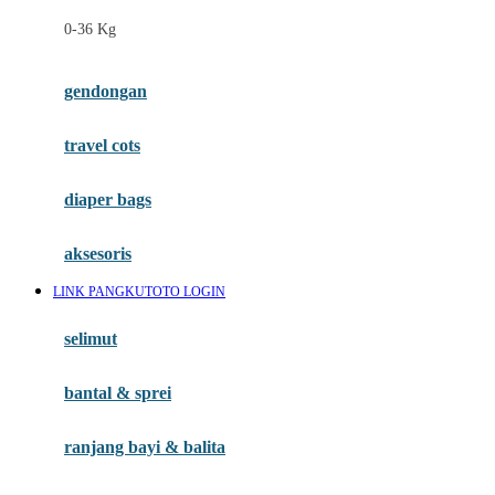
Felt So Sweet
0-36 Kg
Fisher Price
Flipper
gendongan
Friends Of Sally
travel cots
G
diaper bags
Gb
Geko
aksesoris
Graco
LINK PANGKUTOTO LOGIN
Gund
selimut
H
bantal & sprei
Habbie
Haenim
ranjang bayi & balita
Happy Horse