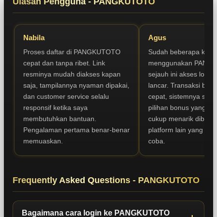
Ulasan Pengguna - PANGKUTOTO
Nabila
Agus
Proses daftar di PANGKUTOTO
Sudah beberapa kali
cepat dan tanpa ribet. Link
menggunakan PANG
resminya mudah diakses kapan
sejauh ini akses login 
saja, tampilannya nyaman dipakai,
lancar. Transaksi ber
dan customer service selalu
cepat, sistemnya stabil
responsif ketika saya
pilihan bonus yang di
membutuhkan bantuan.
cukup menarik diband
Pengalaman pertama benar-benar
platform lain yang pe
memuaskan.
coba.
Frequently Asked Questions - PANGKUTOTO
Bagaimana cara login ke PANGKUTOTO