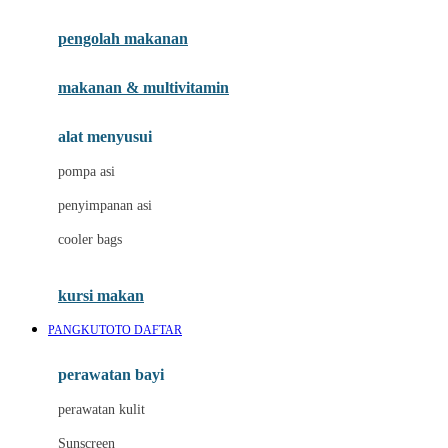
Joie
pengolah makanan
Joolz
Jujube
makanan & multivitamin
K
alat menyusui
Kiddycuts
pompa asi
Kumon
penyimpanan asi
L
cooler bags
Leapfrog
kursi makan
Leclerc
PANGKUTOTO DAFTAR
Lee Vierra
Lillebaby
perawatan bayi
Little Bird Told Me
perawatan kulit
Little Miss Janis
Sunscreen