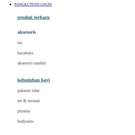
PANGKUTOTO LOGIN
Azetabio
produk terbaru
B
aksesoris
Baabaasheepz
tas
Babiators
kacamata
Baby Dove
aksesoris rambut
Baby Jogger
Baby Rovega
kebutuhan bayi
Babybee
pakaian tidur
Banana Boat
set & terusan
Banz
piyama
Barbie
bodysuits
Beaba