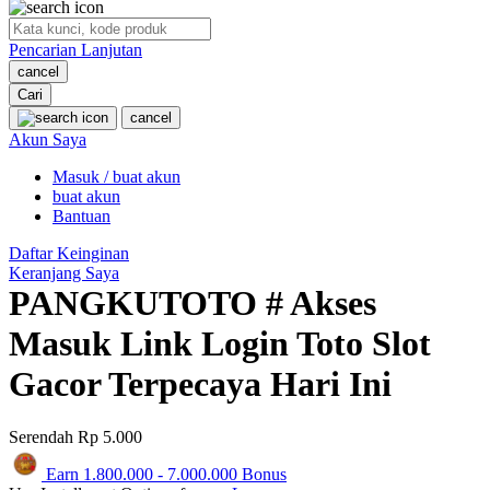
O
Pencarian Lanjutan
Oh Ma Grain
cancel
Okiedog
Cari
cancel
P
Akun Saya
Masuk / buat akun
Peachy
buat akun
Phil & Ted's
Bantuan
Philips Avent
Daftar Keinginan
Keranjang Saya
Pigeon
PANGKUTOTO # Akses
Playgro
Masuk Link Login Toto Slot
Poled Global
Gacor Terpecaya Hari Ini
Ponycycle
Serendah
Rp 5.000
Puma
Earn
1.800.000
-
7.000.000
Bonus
Pureats