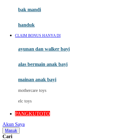
Moby
bak mandi
Momami
handuk
Mothercare
CLAIM BONUS HANYA DI
Mustela
ayunan dan walker bayi
My Buddy Tag
My K
alas bermain anak bayi
N
mainan anak bayi
Naif
mothercare toys
Nike
elc toys
Nordic Natural
PANGKUTOTO
Nuby
Akun Saya
Nuna
Masuk
Cari