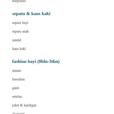
bodysuits
sepatu & kaus kaki
sepatu bayi
sepatu anak
sandal
kaus kaki
fashion bayi (0bln-3thn)
atasan
bawahan
gaun
setelan
jaket & kardigan
aksesoris