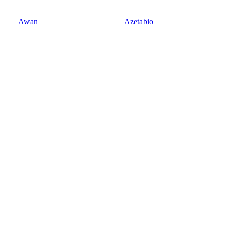
Awan
Azetabio