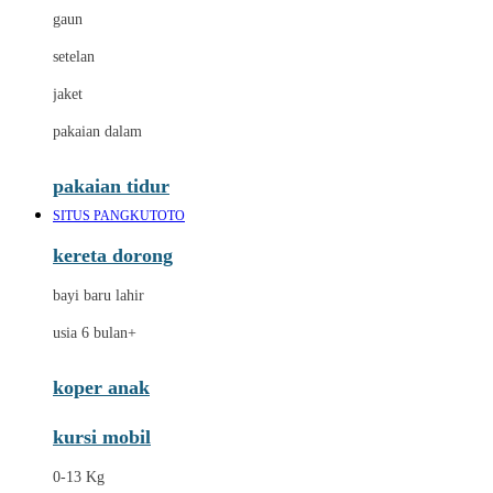
gaun
setelan
jaket
pakaian dalam
pakaian tidur
SITUS PANGKUTOTO
kereta dorong
bayi baru lahir
usia 6 bulan+
koper anak
kursi mobil
0-13 Kg