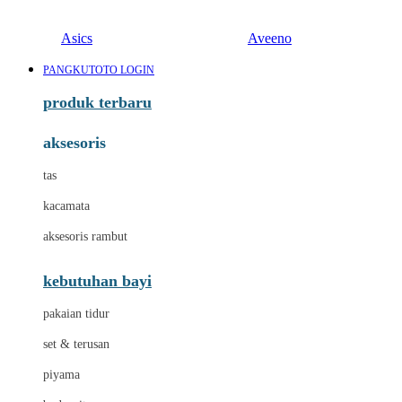
Asics
Aveeno
PANGKUTOTO LOGIN
produk terbaru
aksesoris
tas
kacamata
aksesoris rambut
kebutuhan bayi
pakaian tidur
set & terusan
piyama