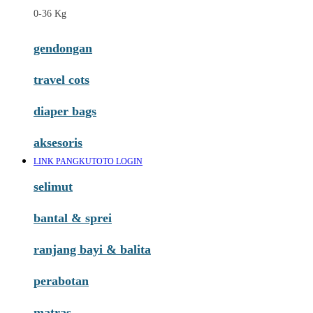
0-36 Kg
gendongan
travel cots
diaper bags
aksesoris
LINK PANGKUTOTO LOGIN
selimut
bantal & sprei
ranjang bayi & balita
perabotan
matras