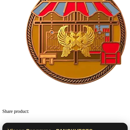
Share product: