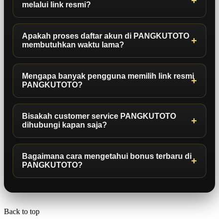
melalui link resmi?
Apakah proses daftar akun di PANGKUTOTO
membutuhkan waktu lama?
Mengapa banyak pengguna memilih link resmi
PANGKUTOTO?
Bisakah customer service PANGKUTOTO
dihubungi kapan saja?
Bagaimana cara mengetahui bonus terbaru di
PANGKUTOTO?
Back to top