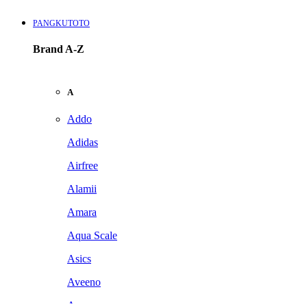
PANGKUTOTO
Brand A-Z
A
Addo
Adidas
Airfree
Alamii
Amara
Aqua Scale
Asics
Aveeno
Awan