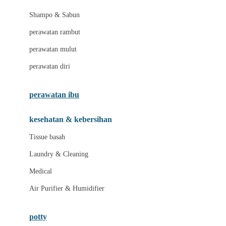
London Taxi
Shampo & Sabun
Love To Dream
perawatan rambut
perawatan mulut
M
perawatan diri
Magformers
Mama's Choice
perawatan ibu
Mamas&Papas
kesehatan & kebersihan
Mamaway
Tissue basah
Maxi Cosi
Laundry & Cleaning
Megabloks
Medical
Micro
Air Purifier & Humidifier
MiDeer
Mimi & Lula
potty
Mini Monkey