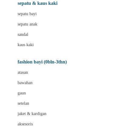
Beauty Barn
sepatu & kaus kaki
Bio Oil
sepatu bayi
Biolane
sepatu anak
Bite Fighters
sandal
Bizzi Growin
kaus kaki
Blackmores
fashion bayi (0bln-3thn)
Blooming Marvellous
atasan
Bonnels
bawahan
Bravado
gaun
Bruder
setelan
Brush Baby
jaket & kardigan
Buds Organics
aksesoris
Bugaboo
Buggygear