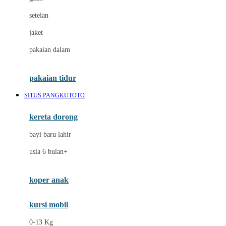
Dae Organics
setelan
Docare
jaket
Doona
pakaian dalam
Down To Earth
Drew
pakaian tidur
Dr. Brown's
SITUS PANGKUTOTO
E
kereta dorong
ELC
bayi baru lahir
Ergobaby
usia 6 bulan+
Expert Care
koper anak
Ezyroller
kursi mobil
F
0-13 Kg