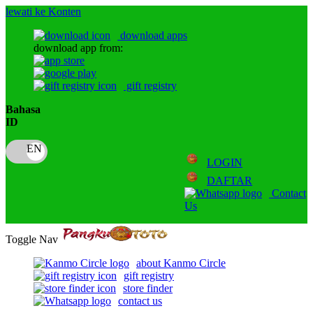
lewati ke Konten
download apps
download app from:
gift registry
Bahasa
ID
LOGIN
DAFTAR
Contact
Us
Toggle Nav
about Kanmo Circle
gift registry
store finder
contact us