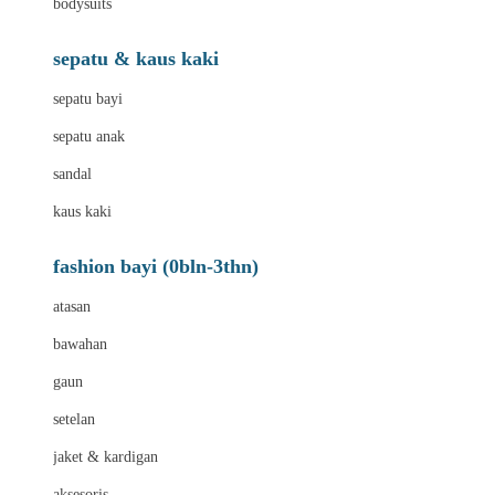
bodysuits
sepatu & kaus kaki
sepatu bayi
sepatu anak
sandal
kaus kaki
fashion bayi (0bln-3thn)
atasan
bawahan
gaun
setelan
jaket & kardigan
aksesoris