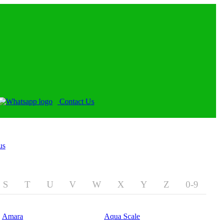
Contact Us
us
S
T
U
V
W
X
Y
Z
0-9
Amara
Aqua Scale