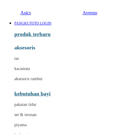
Asics
Aveeno
PANGKUTOTO LOGIN
produk terbaru
aksesoris
tas
kacamata
aksesoris rambut
kebutuhan bayi
pakaian tidur
set & terusan
piyama