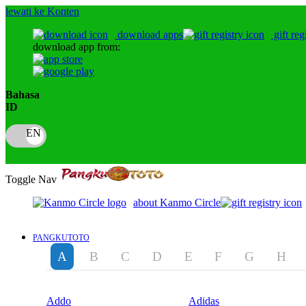
lewati ke Konten
download apps
gift reg
download app from:
Bahasa
ID
Toggle Nav
about Kanmo Circle
PANGKUTOTO
A
B
C
D
E
F
G
H
Addo
Adidas